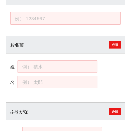
お名前
姓
名
ふりがな