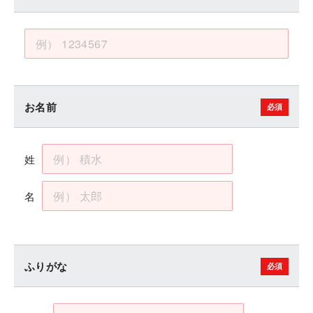
お名前
姓
名
ふりがな