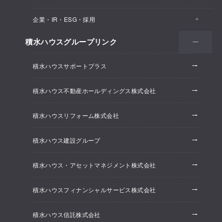
医院・クリニック
賃貸住宅（シャーメゾン）
企業・IR・ESG・採用
建築実例
保育所・教育支援施設
空き家活用
高齢者向け賃貸住宅（グランドマスト）
積水ハウスグループリンク
会社情報
オフィス系開発事業
オフィス・事務所
リフォーム
積水ハウスサポートプラス
株主・投資家情報
ホテル系開発事業
優良ストック住宅
積水ハウス不動産ホールディングス株式会社
ESG経営
大規模開発事業
不動産仲介（積水ハウス不動産グループ）
積水ハウスリフォーム株式会社
研究開発
賃貸マンション開発事業
積水ハウス建設グループ
採用情報
積水ハウス・アセットマネジメント株式会社
ニュースリリース
積水ハウスフィナンシャルサービス株式会社
積水ハウス信託株式会社