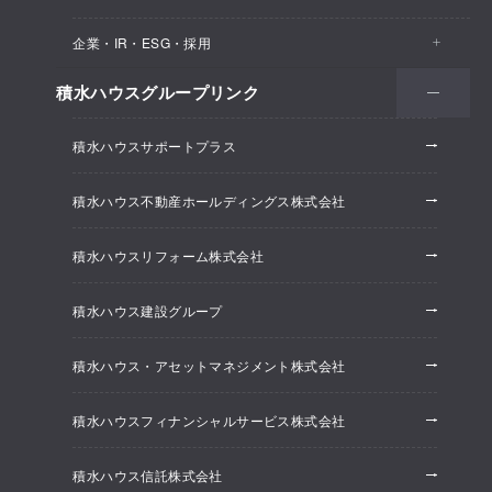
医院・クリニック
賃貸住宅（シャーメゾン）
企業・IR・ESG・採用
建築実例
保育所・教育支援施設
空き家活用
高齢者向け賃貸住宅（グランドマスト）
積水ハウスグループリンク
会社情報
オフィス系開発事業
オフィス・事務所
リフォーム
積水ハウスサポートプラス
株主・投資家情報
ホテル系開発事業
優良ストック住宅
積水ハウス不動産ホールディングス株式会社
ESG経営
大規模開発事業
不動産仲介（積水ハウス不動産グループ）
積水ハウスリフォーム株式会社
研究開発
賃貸マンション開発事業
積水ハウス建設グループ
採用情報
積水ハウス・アセットマネジメント株式会社
ニュースリリース
積水ハウスフィナンシャルサービス株式会社
積水ハウス信託株式会社