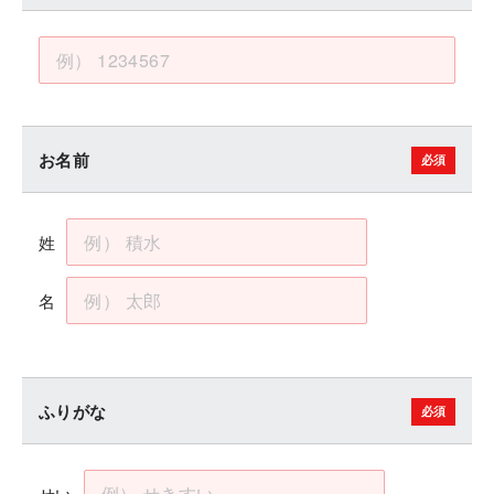
お名前
姓
名
ふりがな
せい