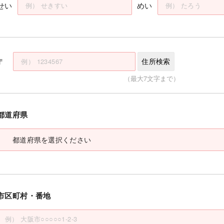
せい
めい
〒
住所検索
（最大7文字まで）
都道府県
市区町村・番地