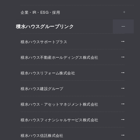
医院・クリニック
賃貸住宅（シャーメゾン）
企業・IR・ESG・採用
建築実例
保育所・教育支援施設
空き家活用
高齢者向け賃貸住宅（グランドマスト）
積水ハウスグループリンク
会社情報
オフィス系開発事業
オフィス・事務所
リフォーム
積水ハウスサポートプラス
株主・投資家情報
ホテル系開発事業
優良ストック住宅
積水ハウス不動産ホールディングス株式会社
ESG経営
大規模開発事業
不動産仲介（積水ハウス不動産グループ）
積水ハウスリフォーム株式会社
研究開発
賃貸マンション開発事業
積水ハウス建設グループ
採用情報
積水ハウス・アセットマネジメント株式会社
ニュースリリース
積水ハウスフィナンシャルサービス株式会社
積水ハウス信託株式会社