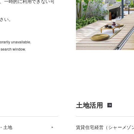
、一時的に利用できない可
さい。
rarily unavailable.
e search window.
土地活用
・土地
賃貸住宅経営（シャーメゾ