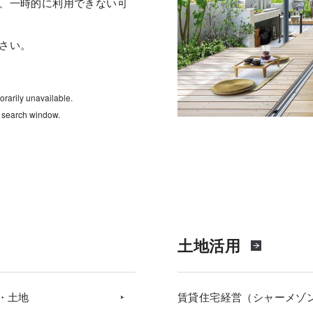
、一時的に利用できない可
さい。
rarily unavailable.
e search window.
土地活用
・土地
賃貸住宅経営（シャーメゾ