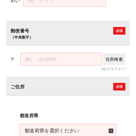
めい
郵便番号
（半角数字）
〒
住所検索
（最大7文字まで）
ご住所
都道府県