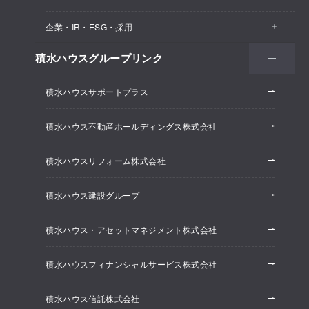
医院・クリニック
賃貸住宅（シャーメゾン）
企業・IR・ESG・採用
建築実例
保育所・教育支援施設
空き家活用
高齢者向け賃貸住宅（グランドマスト）
積水ハウスグループリンク
会社情報
オフィス系開発事業
オフィス・事務所
リフォーム
積水ハウスサポートプラス
株主・投資家情報
ホテル系開発事業
優良ストック住宅
積水ハウス不動産ホールディングス株式会社
ESG経営
大規模開発事業
不動産仲介（積水ハウス不動産グループ）
積水ハウスリフォーム株式会社
研究開発
賃貸マンション開発事業
積水ハウス建設グループ
採用情報
積水ハウス・アセットマネジメント株式会社
ニュースリリース
積水ハウスフィナンシャルサービス株式会社
積水ハウス信託株式会社