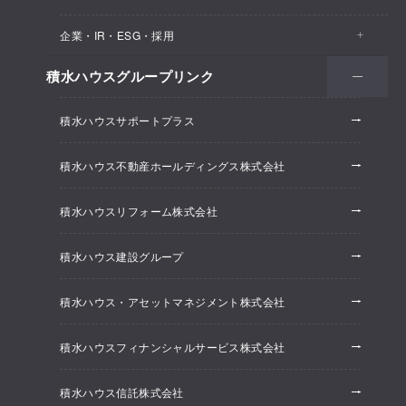
医院・クリニック
賃貸住宅（シャーメゾン）
企業・IR・ESG・採用
建築実例
保育所・教育支援施設
空き家活用
高齢者向け賃貸住宅（グランドマスト）
積水ハウスグループリンク
会社情報
オフィス系開発事業
オフィス・事務所
リフォーム
積水ハウスサポートプラス
株主・投資家情報
ホテル系開発事業
優良ストック住宅
積水ハウス不動産ホールディングス株式会社
ESG経営
大規模開発事業
不動産仲介（積水ハウス不動産グループ）
積水ハウスリフォーム株式会社
研究開発
賃貸マンション開発事業
積水ハウス建設グループ
採用情報
積水ハウス・アセットマネジメント株式会社
ニュースリリース
積水ハウスフィナンシャルサービス株式会社
積水ハウス信託株式会社