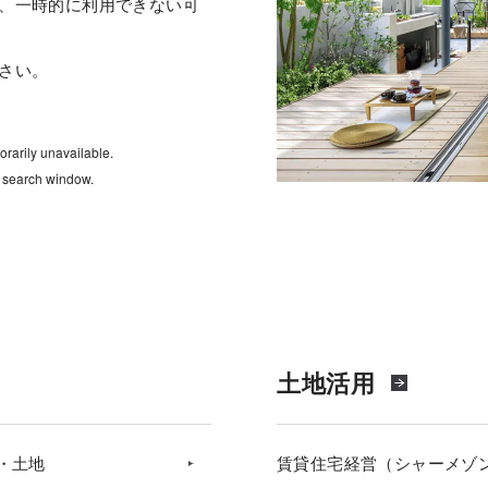
、一時的に利用できない可
さい。
rarily unavailable.
e search window.
土地活用
・土地
賃貸住宅経営（シャーメゾ