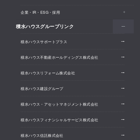
医院・クリニック
賃貸住宅（シャーメゾン）
企業・IR・ESG・採用
建築実例
保育所・教育支援施設
空き家活用
高齢者向け賃貸住宅（グランドマスト）
積水ハウスグループリンク
会社情報
オフィス系開発事業
オフィス・事務所
リフォーム
積水ハウスサポートプラス
株主・投資家情報
ホテル系開発事業
優良ストック住宅
積水ハウス不動産ホールディングス株式会社
ESG経営
大規模開発事業
不動産仲介（積水ハウス不動産グループ）
積水ハウスリフォーム株式会社
研究開発
賃貸マンション開発事業
積水ハウス建設グループ
採用情報
積水ハウス・アセットマネジメント株式会社
ニュースリリース
積水ハウスフィナンシャルサービス株式会社
積水ハウス信託株式会社