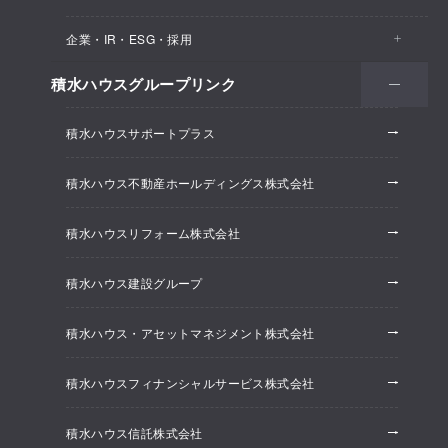
医院・クリニック
賃貸住宅（シャーメゾン）
企業・IR・ESG・採用
建築実例
保育所・教育支援施設
空き家活用
高齢者向け賃貸住宅（グランドマスト）
積水ハウスグループリンク
会社情報
オフィス系開発事業
オフィス・事務所
リフォーム
積水ハウスサポートプラス
株主・投資家情報
ホテル系開発事業
優良ストック住宅
積水ハウス不動産ホールディングス株式会社
ESG経営
大規模開発事業
不動産仲介（積水ハウス不動産グループ）
積水ハウスリフォーム株式会社
研究開発
賃貸マンション開発事業
積水ハウス建設グループ
採用情報
積水ハウス・アセットマネジメント株式会社
ニュースリリース
積水ハウスフィナンシャルサービス株式会社
積水ハウス信託株式会社