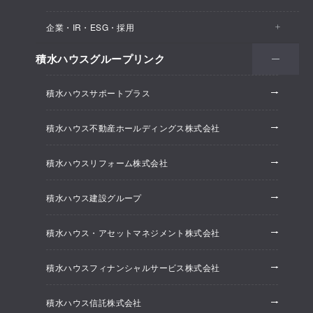
医院・クリニック
賃貸住宅（シャーメゾン）
企業・IR・ESG・採用
建築実例
保育所・教育支援施設
空き家活用
高齢者向け賃貸住宅（グランドマスト）
積水ハウスグループリンク
会社情報
オフィス系開発事業
オフィス・事務所
リフォーム
積水ハウスサポートプラス
株主・投資家情報
ホテル系開発事業
優良ストック住宅
積水ハウス不動産ホールディングス株式会社
ESG経営
大規模開発事業
不動産仲介（積水ハウス不動産グループ）
積水ハウスリフォーム株式会社
研究開発
賃貸マンション開発事業
積水ハウス建設グループ
採用情報
積水ハウス・アセットマネジメント株式会社
ニュースリリース
積水ハウスフィナンシャルサービス株式会社
積水ハウス信託株式会社