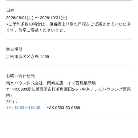
日程
2026/06/01(月) 〜 2026/10/31(土)
※ご予約多数の場合は、担当者より別の日程をご提案させていただき
ます。何卒ご容赦くださいませ。
集合場所
浜松市浜名区永島 1295
お問い合わせ先
積水ハウス株式会社 岡崎支店 イズ西尾展示場
〒 4450803愛知県西尾市桜町奥新田2-5（中京テレビハウジング西尾
内）
担当：
FAX.0563-53-0688
TEL.0563-53-0600