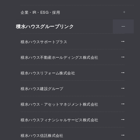
医院・クリニック
賃貸住宅（シャーメゾン）
企業・IR・ESG・採用
建築実例
保育所・教育支援施設
空き家活用
高齢者向け賃貸住宅（グランドマスト）
積水ハウスグループリンク
会社情報
オフィス系開発事業
オフィス・事務所
リフォーム
積水ハウスサポートプラス
株主・投資家情報
ホテル系開発事業
優良ストック住宅
積水ハウス不動産ホールディングス株式会社
ESG経営
大規模開発事業
不動産仲介（積水ハウス不動産グループ）
積水ハウスリフォーム株式会社
研究開発
賃貸マンション開発事業
積水ハウス建設グループ
採用情報
積水ハウス・アセットマネジメント株式会社
ニュースリリース
積水ハウスフィナンシャルサービス株式会社
積水ハウス信託株式会社