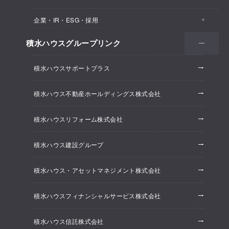
医院・クリニック
賃貸住宅（シャーメゾン）
企業・IR・ESG・採用
建築実例
保育所・教育支援施設
空き家活用
高齢者向け賃貸住宅（グランドマスト）
積水ハウスグループリンク
会社情報
オフィス系開発事業
オフィス・事務所
リフォーム
積水ハウスサポートプラス
株主・投資家情報
ホテル系開発事業
優良ストック住宅
積水ハウス不動産ホールディングス株式会社
ESG経営
大規模開発事業
不動産仲介（積水ハウス不動産グループ）
積水ハウスリフォーム株式会社
研究開発
賃貸マンション開発事業
積水ハウス建設グループ
採用情報
積水ハウス・アセットマネジメント株式会社
ニュースリリース
積水ハウスフィナンシャルサービス株式会社
積水ハウス信託株式会社