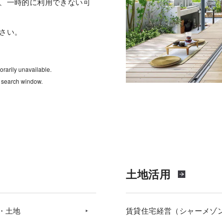
、一時的に利用できない可
さい。
rarily unavailable.
e search window.
土地活用
・土地
賃貸住宅経営（シャーメゾ