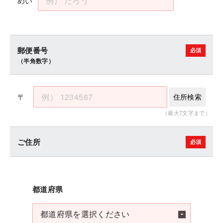
めい
郵便番号
（半角数字）
〒
住所検索
（最大7文字まで）
ご住所
都道府県