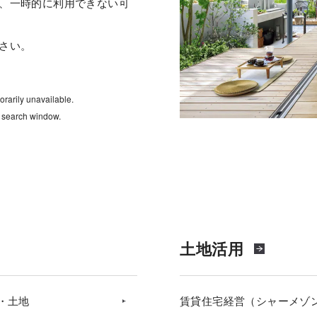
、一時的に利用できない可
さい。
rarily unavailable.
e search window.
土地活用
・土地
賃貸住宅経営（シャーメゾ