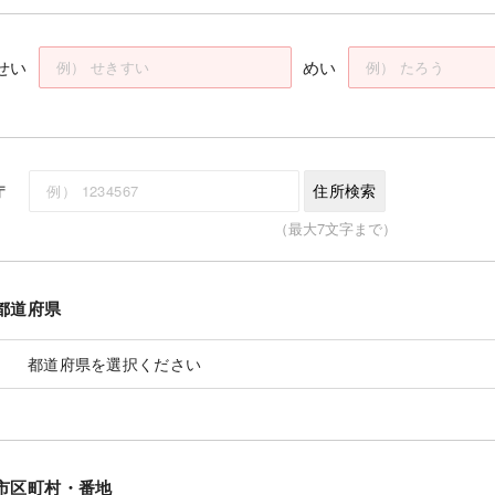
せい
めい
〒
住所検索
（最大7文字まで）
都道府県
市区町村・番地