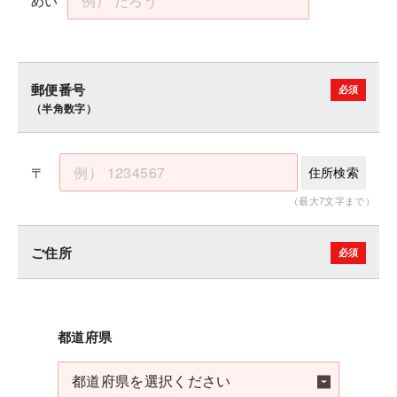
めい
郵便番号
（半角数字）
〒
住所検索
（最大7文字まで）
ご住所
都道府県