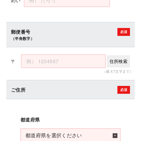
めい
郵便番号
（半角数字）
〒
住所検索
（最大7文字まで）
ご住所
都道府県