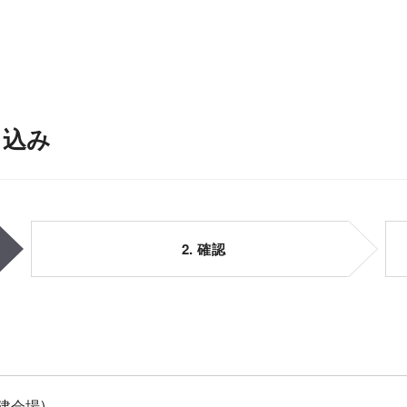
申込み
2. 確認
建会場)