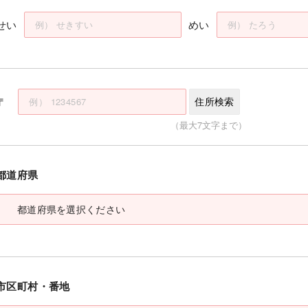
せい
めい
〒
住所検索
（最大7文字まで）
都道府県
市区町村・番地