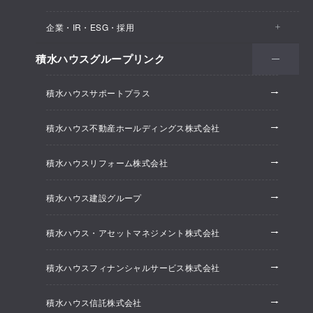
医院・クリニック
賃貸住宅（シャーメゾン）
企業・IR・ESG・採用
建築実例
保育所・教育支援施設
空き家活用
高齢者向け賃貸住宅（グランドマスト）
積水ハウスグループリンク
会社情報
オフィス系開発事業
オフィス・事務所
リフォーム
積水ハウスサポートプラス
株主・投資家情報
ホテル系開発事業
優良ストック住宅
積水ハウス不動産ホールディングス株式会社
ESG経営
大規模開発事業
不動産仲介（積水ハウス不動産グループ）
積水ハウスリフォーム株式会社
研究開発
賃貸マンション開発事業
積水ハウス建設グループ
採用情報
積水ハウス・アセットマネジメント株式会社
ニュースリリース
積水ハウスフィナンシャルサービス株式会社
積水ハウス信託株式会社