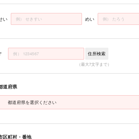
せい
めい
〒
住所検索
（最大7文字まで）
都道府県
市区町村・番地