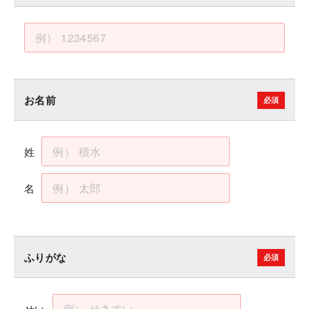
お名前
姓
名
ふりがな
せい