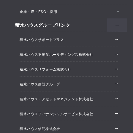
医院・クリニック
賃貸住宅（シャーメゾン）
企業・IR・ESG・採用
建築実例
保育所・教育支援施設
空き家活用
高齢者向け賃貸住宅（グランドマスト）
積水ハウスグループリンク
会社情報
オフィス系開発事業
オフィス・事務所
リフォーム
積水ハウスサポートプラス
株主・投資家情報
ホテル系開発事業
優良ストック住宅
積水ハウス不動産ホールディングス株式会社
ESG経営
大規模開発事業
不動産仲介（積水ハウス不動産グループ）
積水ハウスリフォーム株式会社
研究開発
賃貸マンション開発事業
積水ハウス建設グループ
採用情報
積水ハウス・アセットマネジメント株式会社
ニュースリリース
積水ハウスフィナンシャルサービス株式会社
積水ハウス信託株式会社