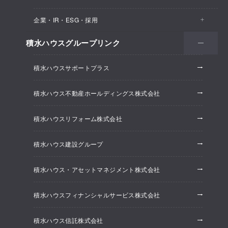
医院・クリニック
賃貸住宅（シャーメゾン）
企業・IR・ESG・採用
建築実例
保育所・教育支援施設
空き家活用
高齢者向け賃貸住宅（グランドマスト）
積水ハウスグループリンク
会社情報
オフィス系開発事業
オフィス・事務所
リフォーム
積水ハウスサポートプラス
株主・投資家情報
ホテル系開発事業
優良ストック住宅
積水ハウス不動産ホールディングス株式会社
ESG経営
大規模開発事業
不動産仲介（積水ハウス不動産グループ）
積水ハウスリフォーム株式会社
研究開発
賃貸マンション開発事業
積水ハウス建設グループ
採用情報
積水ハウス・アセットマネジメント株式会社
ニュースリリース
積水ハウスフィナンシャルサービス株式会社
積水ハウス信託株式会社