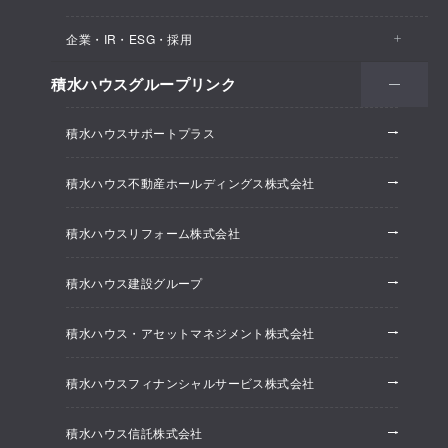
医院・クリニック
賃貸住宅（シャーメゾン）
企業・IR・ESG・採用
建築実例
保育所・教育支援施設
空き家活用
高齢者向け賃貸住宅（グランドマスト）
積水ハウスグループリンク
会社情報
オフィス系開発事業
オフィス・事務所
リフォーム
積水ハウスサポートプラス
株主・投資家情報
ホテル系開発事業
優良ストック住宅
積水ハウス不動産ホールディングス株式会社
ESG経営
大規模開発事業
不動産仲介（積水ハウス不動産グループ）
積水ハウスリフォーム株式会社
研究開発
賃貸マンション開発事業
積水ハウス建設グループ
採用情報
積水ハウス・アセットマネジメント株式会社
ニュースリリース
積水ハウスフィナンシャルサービス株式会社
積水ハウス信託株式会社