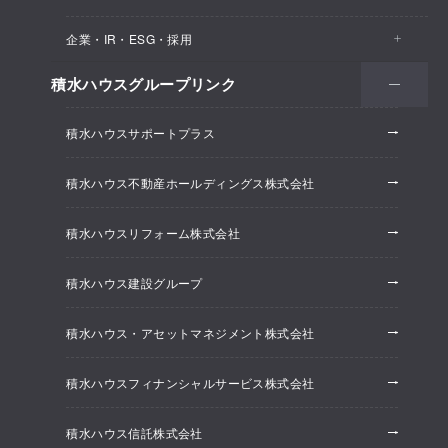
医院・クリニック
賃貸住宅（シャーメゾン）
企業・IR・ESG・採用
建築実例
保育所・教育支援施設
空き家活用
高齢者向け賃貸住宅（グランドマスト）
積水ハウスグループリンク
会社情報
オフィス系開発事業
オフィス・事務所
リフォーム
積水ハウスサポートプラス
株主・投資家情報
ホテル系開発事業
優良ストック住宅
積水ハウス不動産ホールディングス株式会社
ESG経営
大規模開発事業
不動産仲介（積水ハウス不動産グループ）
積水ハウスリフォーム株式会社
研究開発
賃貸マンション開発事業
積水ハウス建設グループ
採用情報
積水ハウス・アセットマネジメント株式会社
ニュースリリース
積水ハウスフィナンシャルサービス株式会社
積水ハウス信託株式会社