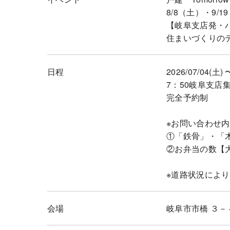
8/8（土）・9/1
【岐阜支店発・
住まいづくりの
日程
2026/07/04(土) 
7：50岐阜支店
完全予約制
※お問い合わせ
①「鉄骨」・「
②お弁当の数【
※道路状況によ
会場
岐阜市市橋 ３－