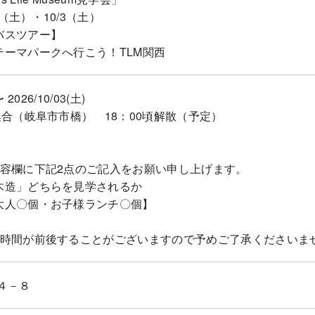
9（土）・10/3（土）
バスツアー】
テーマパークへ行こう！TLM関西
〜 2026/10/03(土)
集合（岐阜市市橋） 18：00頃解散（予定）
内容欄に下記2点のご記入をお願い申し上げます。
木造」どちらを見学されるか
大人〇個・お子様ランチ〇個】
り時間が前後することがございますので予めご了承くださいま
４－８