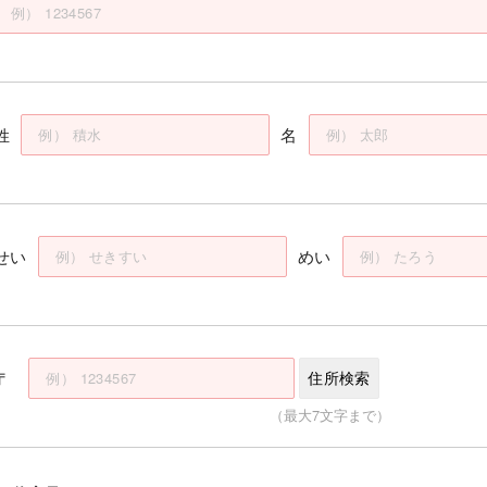
姓
名
せい
めい
〒
住所検索
（最大7文字まで）