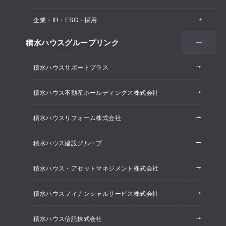
医院・クリニック
賃貸住宅（シャーメゾン）
企業・IR・ESG・採用
建築実例
保育所・教育支援施設
空き家活用
高齢者向け賃貸住宅（グランドマスト）
積水ハウスグループリンク
会社情報
オフィス系開発事業
オフィス・事務所
リフォーム
積水ハウスサポートプラス
株主・投資家情報
ホテル系開発事業
優良ストック住宅
積水ハウス不動産ホールディングス株式会社
ESG経営
大規模開発事業
不動産仲介（積水ハウス不動産グループ）
積水ハウスリフォーム株式会社
研究開発
賃貸マンション開発事業
積水ハウス建設グループ
採用情報
積水ハウス・アセットマネジメント株式会社
ニュースリリース
積水ハウスフィナンシャルサービス株式会社
積水ハウス信託株式会社