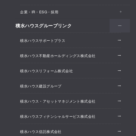
医院・クリニック
賃貸住宅（シャーメゾン）
企業・IR・ESG・採用
建築実例
保育所・教育支援施設
空き家活用
高齢者向け賃貸住宅（グランドマスト）
積水ハウスグループリンク
会社情報
オフィス系開発事業
オフィス・事務所
リフォーム
積水ハウスサポートプラス
株主・投資家情報
ホテル系開発事業
優良ストック住宅
積水ハウス不動産ホールディングス株式会社
ESG経営
大規模開発事業
不動産仲介（積水ハウス不動産グループ）
積水ハウスリフォーム株式会社
研究開発
賃貸マンション開発事業
積水ハウス建設グループ
採用情報
積水ハウス・アセットマネジメント株式会社
ニュースリリース
積水ハウスフィナンシャルサービス株式会社
積水ハウス信託株式会社