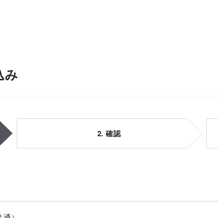
込み
2. 確認
共通）