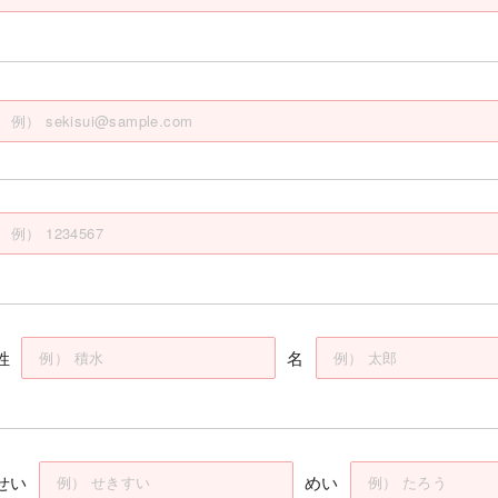
姓
名
せい
めい