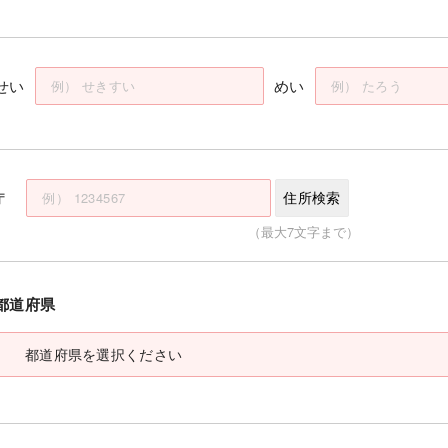
せい
めい
〒
住所検索
（最大7文字まで）
都道府県