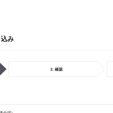
申込み
2. 確認
建会場)