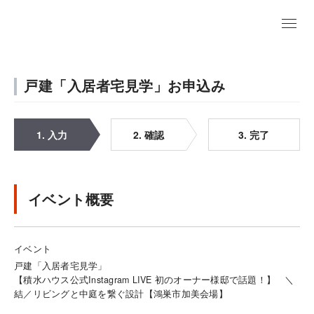
戸建「入居者宅見学」お申込み
1. 入力
2. 確認
3. 完了
イベント概要
イベント
戸建「入居者宅見学」
【積水ハウス公式Instagram LIVE 初のオーナー様邸で話題！】 ＼
結／リビングと中庭を繋ぐ設計【鴻巣市加美会場】