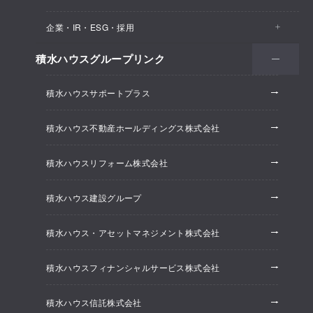
医院・クリニック
賃貸住宅（シャーメゾン）
企業・IR・ESG・採用
建築実例
保育所・教育支援施設
空き家活用
高齢者向け賃貸住宅（グランドマスト）
積水ハウスグループリンク
会社情報
オフィス系開発事業
オフィス・事務所
リフォーム
積水ハウスサポートプラス
株主・投資家情報
ホテル系開発事業
優良ストック住宅
積水ハウス不動産ホールディングス株式会社
ESG経営
大規模開発事業
不動産仲介（積水ハウス不動産グループ）
積水ハウスリフォーム株式会社
研究開発
賃貸マンション開発事業
積水ハウス建設グループ
採用情報
積水ハウス・アセットマネジメント株式会社
ニュースリリース
積水ハウスフィナンシャルサービス株式会社
積水ハウス信託株式会社