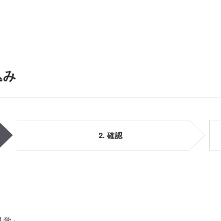
込み
2. 確認
見学」