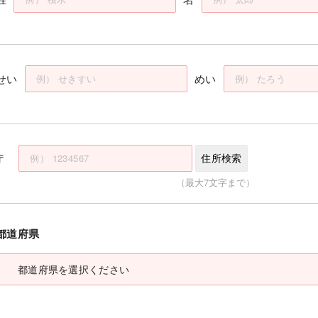
せい
めい
〒
住所検索
（最大7文字まで）
都道府県