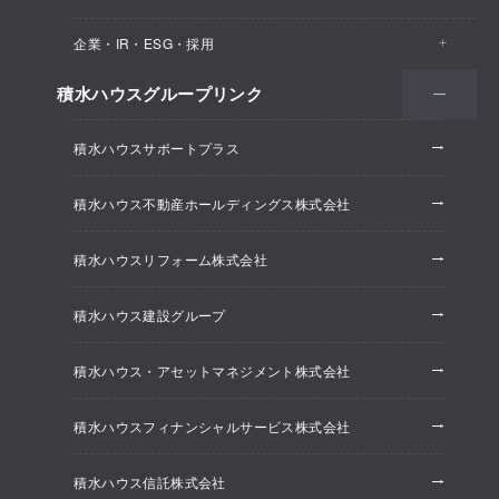
医院・クリニック
賃貸住宅（シャーメゾン）
企業・IR・ESG・採用
建築実例
保育所・教育支援施設
空き家活用
高齢者向け賃貸住宅（グランドマスト）
積水ハウスグループリンク
会社情報
オフィス系開発事業
オフィス・事務所
リフォーム
積水ハウスサポートプラス
株主・投資家情報
ホテル系開発事業
優良ストック住宅
積水ハウス不動産ホールディングス株式会社
ESG経営
大規模開発事業
不動産仲介（積水ハウス不動産グループ）
積水ハウスリフォーム株式会社
研究開発
賃貸マンション開発事業
積水ハウス建設グループ
採用情報
積水ハウス・アセットマネジメント株式会社
ニュースリリース
積水ハウスフィナンシャルサービス株式会社
積水ハウス信託株式会社