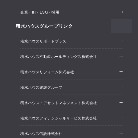
医院・クリニック
賃貸住宅（シャーメゾン）
企業・IR・ESG・採用
建築実例
保育所・教育支援施設
空き家活用
高齢者向け賃貸住宅（グランドマスト）
積水ハウスグループリンク
会社情報
オフィス系開発事業
オフィス・事務所
リフォーム
積水ハウスサポートプラス
株主・投資家情報
ホテル系開発事業
優良ストック住宅
積水ハウス不動産ホールディングス株式会社
ESG経営
大規模開発事業
不動産仲介（積水ハウス不動産グループ）
積水ハウスリフォーム株式会社
研究開発
賃貸マンション開発事業
積水ハウス建設グループ
採用情報
積水ハウス・アセットマネジメント株式会社
ニュースリリース
積水ハウスフィナンシャルサービス株式会社
積水ハウス信託株式会社