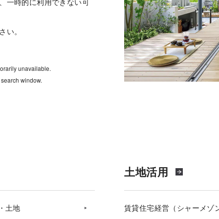
、一時的に利用できない可
さい。
rarily unavailable.
e search window.
土地活用
・土地
賃貸住宅経営（シャーメゾ