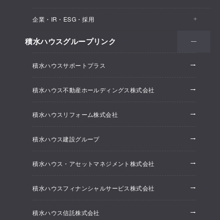
医院・クリニック
賃貸住宅（シャーメゾン）
企業・IR・ESG・採用
建築実例
保育所・教育支援施設
空き家活用
高齢者向け賃貸住宅（グランドマスト）
積水ハウスグループリンク
会社情報
オフィス系開発事業
オフィス・事務所
リフォーム
積水ハウスサポートプラス
株主・投資家情報
ホテル系開発事業
優良ストック住宅
積水ハウス不動産ホールディングス株式会社
ESG経営
大規模開発事業
不動産仲介（積水ハウス不動産グループ）
積水ハウスリフォーム株式会社
研究開発
賃貸マンション開発事業
積水ハウス建設グループ
採用情報
積水ハウス・アセットマネジメント株式会社
ニュースリリース
積水ハウスフィナンシャルサービス株式会社
積水ハウス信託株式会社