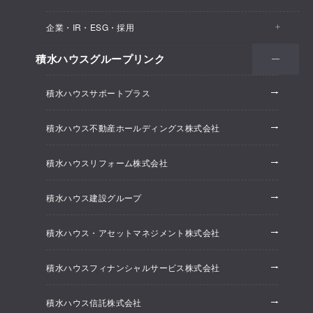
医院・クリニック
賃貸住宅（シャーメゾン）
企業・IR・ESG・採用
建築実例
保育所・教育支援施設
空き家活用
高齢者向け賃貸住宅（グランドマスト）
積水ハウスグループリンク
会社情報
オフィス系開発事業
オフィス・事務所
リフォーム
積水ハウスサポートプラス
株主・投資家情報
ホテル系開発事業
優良ストック住宅
積水ハウス不動産ホールディングス株式会社
ESG経営
大規模開発事業
不動産仲介（積水ハウス不動産グループ）
積水ハウスリフォーム株式会社
研究開発
賃貸マンション開発事業
積水ハウス建設グループ
採用情報
積水ハウス・アセットマネジメント株式会社
ニュースリリース
積水ハウスフィナンシャルサービス株式会社
積水ハウス信託株式会社