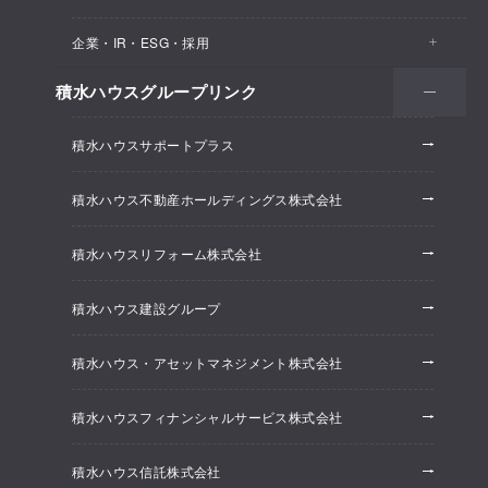
医院・クリニック
賃貸住宅（シャーメゾン）
企業・IR・ESG・採用
建築実例
保育所・教育支援施設
空き家活用
高齢者向け賃貸住宅（グランドマスト）
積水ハウスグループリンク
会社情報
オフィス系開発事業
オフィス・事務所
リフォーム
積水ハウスサポートプラス
株主・投資家情報
ホテル系開発事業
優良ストック住宅
積水ハウス不動産ホールディングス株式会社
ESG経営
大規模開発事業
不動産仲介（積水ハウス不動産グループ）
積水ハウスリフォーム株式会社
研究開発
賃貸マンション開発事業
積水ハウス建設グループ
採用情報
積水ハウス・アセットマネジメント株式会社
ニュースリリース
積水ハウスフィナンシャルサービス株式会社
積水ハウス信託株式会社