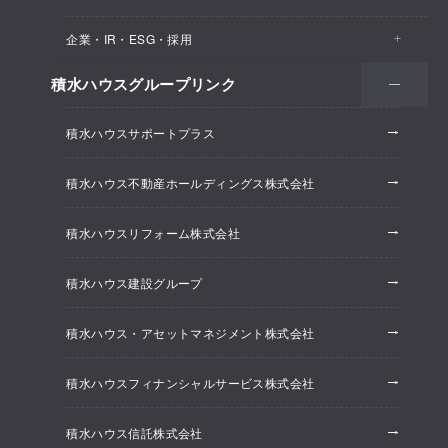
医院・クリニック
賃貸住宅（シャーメゾン）
企業・IR・ESG・採用
建築実例
保育所・教育支援施設
空き家活用
高齢者向け賃貸住宅（グランドマスト）
積水ハウスグループリンク
会社情報
オフィス系開発事業
オフィス・事務所
リフォーム
積水ハウスサポートプラス
株主・投資家情報
ホテル系開発事業
優良ストック住宅
積水ハウス不動産ホールディングス株式会社
ESG経営
大規模開発事業
不動産仲介（積水ハウス不動産グループ）
積水ハウスリフォーム株式会社
研究開発
賃貸マンション開発事業
積水ハウス建設グループ
採用情報
積水ハウス・アセットマネジメント株式会社
ニュースリリース
積水ハウスフィナンシャルサービス株式会社
積水ハウス信託株式会社