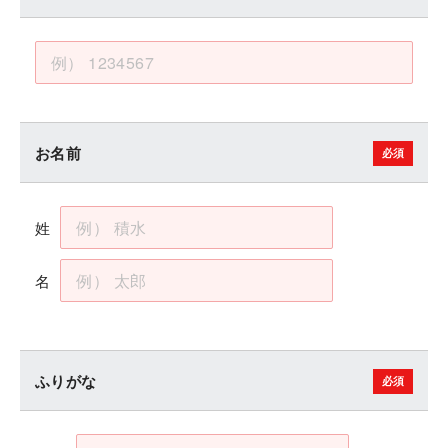
お名前
姓
名
ふりがな