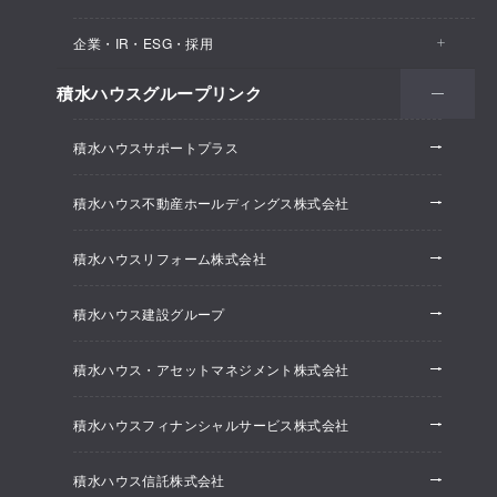
医院・クリニック
賃貸住宅（シャーメゾン）
企業・IR・ESG・採用
建築実例
保育所・教育支援施設
空き家活用
高齢者向け賃貸住宅（グランドマスト）
積水ハウスグループリンク
会社情報
オフィス系開発事業
オフィス・事務所
リフォーム
積水ハウスサポートプラス
株主・投資家情報
ホテル系開発事業
優良ストック住宅
積水ハウス不動産ホールディングス株式会社
ESG経営
大規模開発事業
不動産仲介（積水ハウス不動産グループ）
積水ハウスリフォーム株式会社
研究開発
賃貸マンション開発事業
積水ハウス建設グループ
採用情報
積水ハウス・アセットマネジメント株式会社
ニュースリリース
積水ハウスフィナンシャルサービス株式会社
積水ハウス信託株式会社